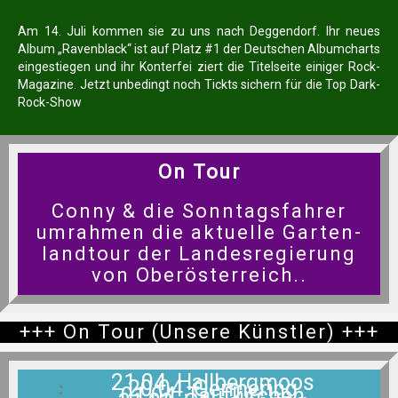
Am 14. Juli kommen sie zu uns nach Deggendorf. Ihr neues
Album „Ravenblack“ ist auf Platz #1 der Deutschen Albumcharts
eingestiegen und ihr Konterfei ziert die Titelseite einiger Rock-
Magazine. Jetzt unbedingt noch Tickts sichern für die Top Dark-
Rock-Show
On Tour
Conny & die Sonntagsfahrer
umrahmen die aktuelle Garten-
landtour der Landesregierung
von Oberösterreich..
+++ On Tour (unsere Künstler) +++
21.04. Hallbergmoos
20.04. Germering
01.04. Taufkirchen