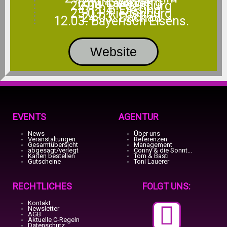
28.04. Amberg
Toni Lauerer
22.04. Riedenburg
01.04. Eresing
25.03. Riedenburg
24.03. Dachau
12.03. Bayerisch Eiséns.
Website
EVENTS
AGENTUR
News
Über uns
Veranstaltungen
Referenzen
Gesamtübersicht
Management
abgesagt/verlegt
Conny & die Sonnt...
Karten bestellen
Tom & Basti
Gutscheine
Toni Lauerer
RECHTLICHES
FOLGT UNS:
Kontakt
F
T
T
I
Y
Newsletter
AGB
Aktuelle C-Regeln
Datenschutz