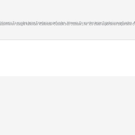
n Hinweis Es wurden keine Ergebnisse gefunden. Hinweis Es wurden keine Ergebnisse gefunden. 
nieren Google Kalender iCalendar Outlook 365 Outlook Live .ics-Datei exportieren Exportiere Out