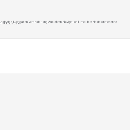
Ansichten-Navigation Veranstaltung Ansichten-Navigation Liste Liste Heute Anstehende
look .ics Datei