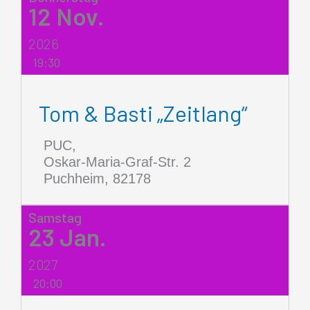
12
Nov.
2026
19:30
Tom & Basti „Zeitlang“
PUC,
Oskar-Maria-Graf-Str. 2
Puchheim
,
82178
Samstag
23
Jan.
2027
20:00