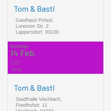
Tom & Basti
Gasthaus Prössl,
Lorenzer Str. 2
Lappersdorf
,
93138
Sonntag
14
Feb.
2027
18:00
Tom & Basti
Stadthalle Viechtach,
Friedhofstr. 11
Viechtach
,
94234