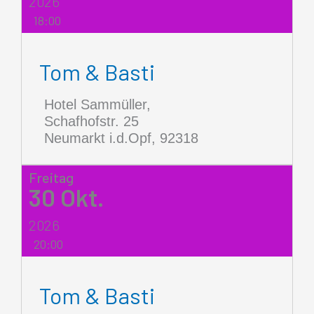
2026
18:00
Tom & Basti
Hotel Sammüller,
Schafhofstr. 25
Neumarkt i.d.Opf
,
92318
Freitag
30
Okt.
2026
20:00
Tom & Basti