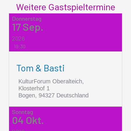
Weitere Gastspieltermine
Donnerstag
17
Sep.
2026
19:30
Tom & Basti
KulturForum Oberalteich,
Klosterhof 1
Bogen
,
94327
Deutschland
Sonntag
04
Okt.