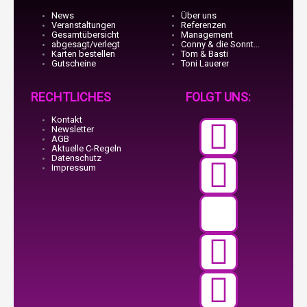
News
Über uns
Veranstaltungen
Referenzen
Gesamtübersicht
Management
abgesagt/verlegt
Conny & die Sonnt...
Karten bestellen
Tom & Basti
Gutscheine
Toni Lauerer
RECHTLICHES
FOLGT UNS:
Kontakt
Faceb
Teleg
X-
Insta
Youtu
Newsletter
AGB
Aktuelle C-Regeln
f
twitte
Datenschutz
Impressum