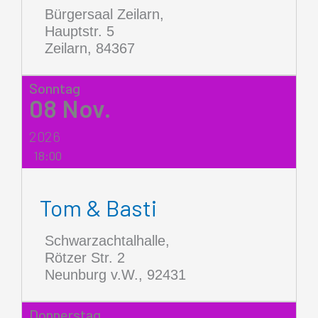
Bürgersaal Zeilarn,
Hauptstr. 5
Zeilarn
,
84367
Sonntag
08
Nov.
2026
18:00
Tom & Basti
Schwarzachtalhalle,
Rötzer Str. 2
Neunburg v.W.
,
92431
Donnerstag