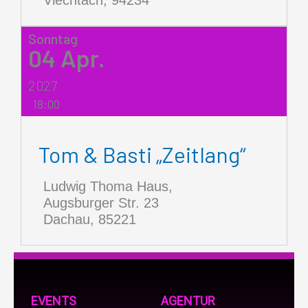
Sonntag
04
Apr.
2027
18:00
Tom & Basti „Zeitlang“
Ludwig Thoma Haus,
Augsburger Str. 23
Dachau
,
85221
EVENTS
AGENTUR