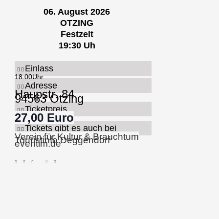
06. August 2026
OTZING
Festzelt
19:30 Uh
Einlass
18:00Uhr
Adresse
Haupstr. 84
94563 Otzing
Ticketpreis
27,00 Euro
Tickets gibt es auch bei
Verein für Kultur & Brauchtum
Touristinfo Deggendorf
eventim.de