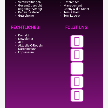
Veranstaltungen
Referenzen
Gesamtübersicht
Management
abgesagt/verlegt
Conny & die Sonnt...
Karten bestellen
Tom & Basti
Gutscheine
Toni Lauerer
RECHTLICHES
FOLGT UNS:
Kontakt
Faceb
Teleg
X-
Insta
Youtu
Newsletter
AGB
Aktuelle C-Regeln
f
twitte
Datenschutz
Impressum