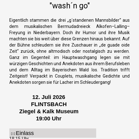
"wash´n go"
-
m
f
Eigentlich stammen die drei „g´standenen Mannsbilder“ aus
dem musikalischen Bermudadreieck Alkofen–Lalling–
Freyung in Niederbayern. Doch ihr Humor und ihre Musik
machten sie bis weit über diese Grenzen hinaus bekannt. Auf
der Bühne schleudern sie ihre Zuschauer in „de guade oide
Zeit“ zurück, ohne altmodisch oder nostalgisch zu werden.
Ganz im Gegenteil: im Hauptwaschgang legen sie mit
würzigen Geschichten und Anekdoten aus ihrem Berufsleben
und dem Alltag im Bayerischen Wald los. Tradition trifft
Zeitgeist! Verpackt in Couplets, musikalische Gedichte und
Anekdoten sorgen sie für Lacher im Schleudergang!
12. Juli 2026
FLINTSBACH
Ziegel & Kalk Museum
19:00 Uhr
Einlass
18:15 Uhr