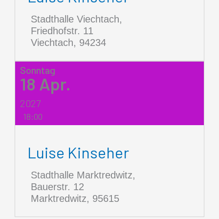
Stadthalle Viechtach,
Friedhofstr. 11
Viechtach
,
94234
Sonntag
18
Apr.
2027
18:00
Luise Kinseher
Stadthalle Marktredwitz,
Bauerstr. 12
Marktredwitz
,
95615