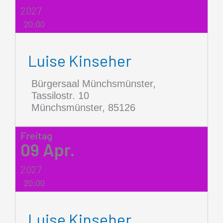
2027
20:00
Luise Kinseher
Bürgersaal Münchsmünster,
Tassilostr. 10
Münchsmünster
,
85126
Freitag
09
Apr.
2027
20:00
Luise Kinseher