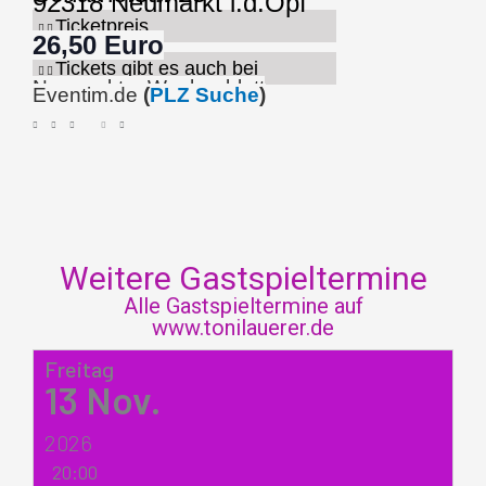
92318 Neumarkt i.d.Opf
Ticketpreis
26,50 Euro
Tickets gibt es auch bei
Neumarkter Wochenblatt
Eventim.de
(
PLZ Suche
)
Weitere Gastspieltermine
Alle Gastspieltermine auf
www.tonilauerer.de
Freitag
13
Nov.
2026
20:00