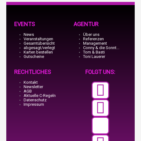
EVENTS
AGENTUR
News
Über uns
Veranstaltungen
Referenzen
Gesamtübersicht
Management
abgesagt/verlegt
Conny & die Sonnt...
Karten bestellen
Tom & Basti
Gutscheine
Toni Lauerer
RECHTLICHES
FOLGT UNS:
Kontakt
Faceb
Teleg
X-
Insta
Youtu
Newsletter
AGB
Aktuelle C-Regeln
f
twitte
Datenschutz
Impressum