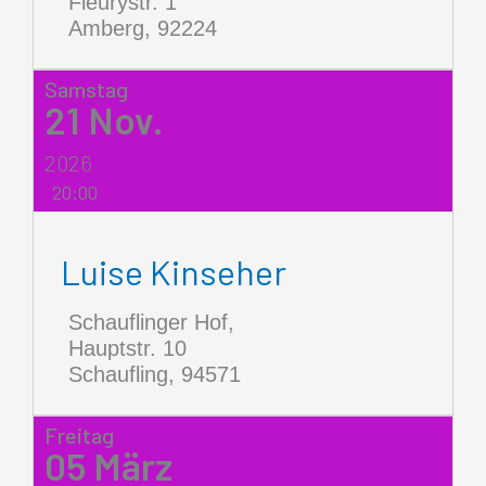
Fleurystr. 1
Amberg
,
92224
Samstag
21
Nov.
2026
20:00
Luise Kinseher
Schauflinger Hof,
Hauptstr. 10
Schaufling
,
94571
Freitag
05
März