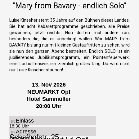
"Mary from Bavary - endlich Solo"
-
m
f
Luise Kinseher steht 35 Jahre auf den Bühnen dieses Landes.
Sie hat acht Kabarettprogramme geschrieben, alle Preise
gewonnen, jetzt reichts. Nun dürfen mal andere ran,
besonders die, die es unbedingt wollen. War MARY from
BAVARY bislang nur mit kleinen Gastauftritten zu sehen, wird
sie nun den ganzen Abend bestreiten. Endlich SOLO ist ein
jubilierendes Jubiläumsprogramm, ein Pointenfeuerwerk,
eine Lachoffensive, ein ziemlich großes Ding. Da wird nicht
nur Luise Kinseher staunen!
13. Nov 2026
NEUMARKT Opf
Hotel Sammüller
20:00 Uhr
Einlass
18:30 Uhr
Adresse
Schafhofstr. 25