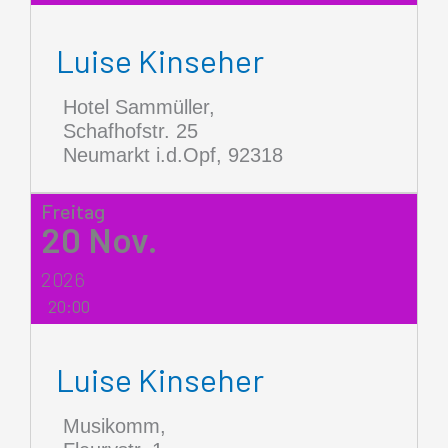
Luise Kinseher
Hotel Sammüller,
Schafhofstr. 25
Neumarkt i.d.Opf
,
92318
Freitag
20
Nov.
2026
20:00
Luise Kinseher
Musikomm,