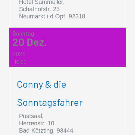
Hotel Sammüller,
Schafhofstr. 25
Neumarkt i.d.Opf
,
92318
Sonntag
20
Dez.
2026
16:00
Conny & die
Sonntagsfahrer
Postsaal,
Herrenstr. 10
Bad Kötzting
,
93444