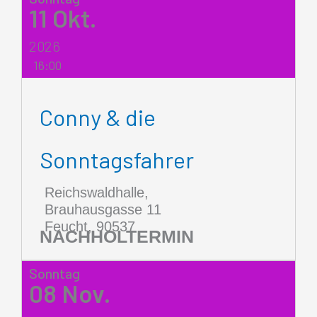
11
Okt.
2026
16:00
Conny & die
Sonntagsfahrer
Reichswaldhalle,
Brauhausgasse 11
Feucht
,
90537
NACHHOLTERMIN
Sonntag
08
Nov.