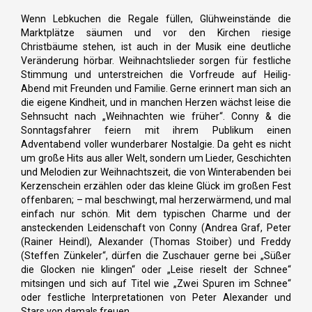
Wenn Lebkuchen die Regale füllen, Glühweinstände die
Marktplätze säumen und vor den Kirchen riesige
Christbäume stehen, ist auch in der Musik eine deutliche
Veränderung hörbar. Weihnachtslieder sorgen für festliche
Stimmung und unterstreichen die Vorfreude auf Heilig-
Abend mit Freunden und Familie. Gerne erinnert man sich an
die eigene Kindheit, und in manchen Herzen wächst leise die
Sehnsucht nach „Weihnachten wie früher“. Conny & die
Sonntagsfahrer feiern mit ihrem Publikum einen
Adventabend voller wunderbarer Nostalgie. Da geht es nicht
um große Hits aus aller Welt, sondern um Lieder, Geschichten
und Melodien zur Weihnachtszeit, die von Winterabenden bei
Kerzenschein erzählen oder das kleine Glück im großen Fest
offenbaren; – mal beschwingt, mal herzerwärmend, und mal
einfach nur schön. Mit dem typischen Charme und der
ansteckenden Leidenschaft von Conny (Andrea Graf, Peter
(Rainer Heindl), Alexander (Thomas Stoiber) und Freddy
(Steffen Zünkeler“, dürfen die Zuschauer gerne bei „Süßer
die Glocken nie klingen“ oder „Leise rieselt der Schnee“
mitsingen und sich auf Titel wie „Zwei Spuren im Schnee“
oder festliche Interpretationen von Peter Alexander und
Stars von damals freuen.