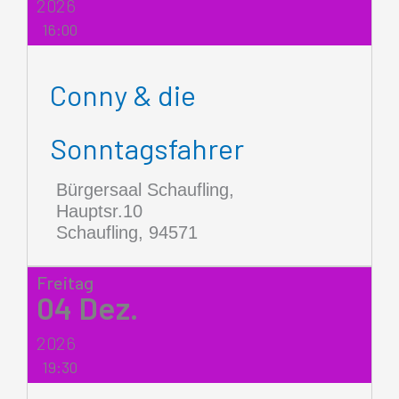
2026
16:00
Conny & die
Sonntagsfahrer
Bürgersaal Schaufling,
Hauptsr.10
Schaufling
,
94571
Freitag
04
Dez.
2026
19:30