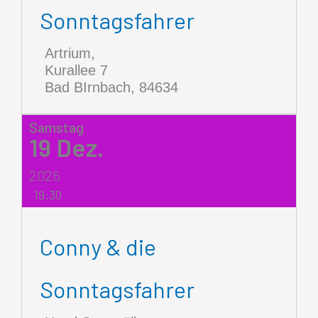
Sonntagsfahrer
Artrium,
Kurallee 7
Bad BIrnbach
,
84634
Samstag
19
Dez.
2026
19:30
Conny & die
Sonntagsfahrer