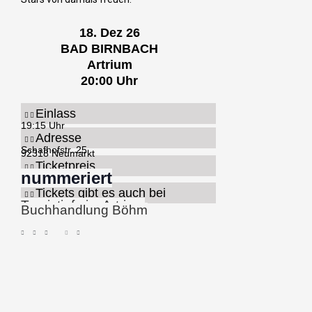
18. Dez 26
BAD BIRNBACH
Artrium
20:00 Uhr
Einlass
19:15 Uhr
Adresse
Schafhofstr. 25
92318 Neumarkt
Ticketpreis
nummeriert
Tickets gibt es auch bei
Touristinfo im Artrium
Buchhandlung Böhm