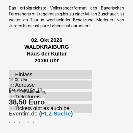
Das erfolgreichste Volkssängerformat des Bayerischen
Fernsehens mit regelmässig bis zu einer Million Zuschauer, ist
weiter on Tour in wechselnder Besetzung. Moderiert von
Jürgen Kirner ist pure Lebenslust garantiert.
02. Okt 2026
WALDKRAIBURG
Haus der Kultur
20:00 Uhr
Einlass
19:00 Uhr
Adresse
Braunauer Str. 10
84478 Waldkraiburg
Ticketpreis
38,50 Euro
Tickets gibt es auch bei
Eventim.de
(
PLZ Suche
)