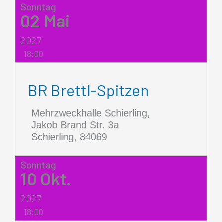
Sonntag
02
Mai
2027
18:00
BR Brettl-Spitzen
Mehrzweckhalle Schierling,
Jakob Brand Str. 3a
Schierling
,
84069
Sonntag
10
Okt.
2027
18:00