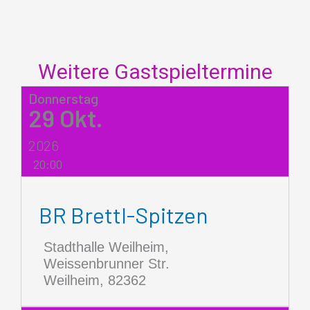
Weitere Gastspieltermine
Donnerstag
29
Okt.
2026
20:00
BR Brettl-Spitzen
Stadthalle Weilheim,
Weissenbrunner Str.
Weilheim
,
82362