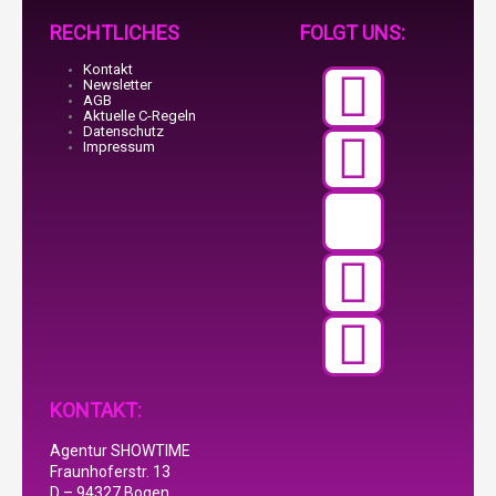
RECHTLICHES
FOLGT UNS:
Kontakt
Faceb
Teleg
X-
Insta
Youtu
Newsletter
AGB
Aktuelle C-Regeln
f
twitte
Datenschutz
Impressum
KONTAKT:
Agentur SHOWTIME
Fraunhoferstr. 13
D – 94327 Bogen