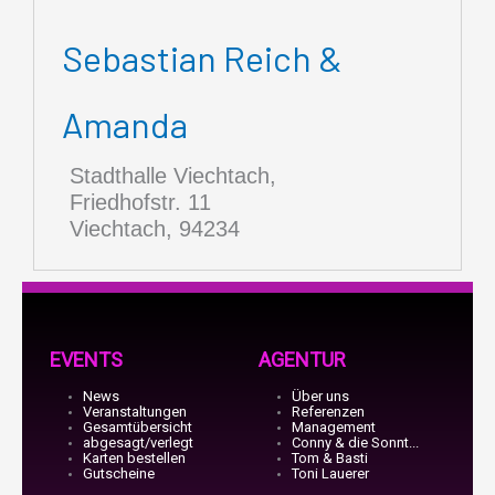
Sebastian Reich &
Amanda
Stadthalle Viechtach,
Friedhofstr. 11
Viechtach
,
94234
EVENTS
AGENTUR
News
Über uns
Veranstaltungen
Referenzen
Gesamtübersicht
Management
abgesagt/verlegt
Conny & die Sonnt...
Karten bestellen
Tom & Basti
Gutscheine
Toni Lauerer