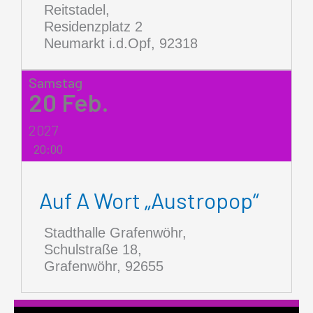
Reitstadel,
Residenzplatz 2
Neumarkt i.d.Opf
,
92318
Samstag
20
Feb.
2027
20:00
Auf A Wort „Austropop“
Stadthalle Grafenwöhr,
Schulstraße 18,
Grafenwöhr
,
92655