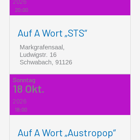
2026
20:00
Auf A Wort „STS“
Markgrafensaal,
Ludwigstr. 16
Schwabach
,
91126
Sonntag
18
Okt.
2026
18:00
Auf A Wort „Austropop“