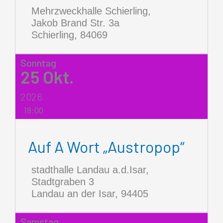
Mehrzweckhalle Schierling,
Jakob Brand Str. 3a
Schierling
,
84069
Sonntag
25
Okt.
2026
18:00
Auf A Wort „Austropop“
stadthalle Landau a.d.Isar,
Stadtgraben 3
Landau an der Isar
,
94405
Samstag