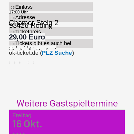
Einlass
17:00 Uhr
Adresse
Chamer Steig 2
93426 Roding
Ticketpreis
29,00 Euro
Tickets gibt es auch bei
Schmid Passaage
Stadthalle Roding
ok-ticket.de
(
PLZ Suche
)
Weitere Gastspieltermine
Freitag
16
Okt.