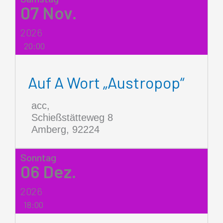
07
Nov.
2026
20:00
Auf A Wort „Austropop“
acc,
Schießstätteweg 8
Amberg
,
92224
Sonntag
06
Dez.
2026
18:00