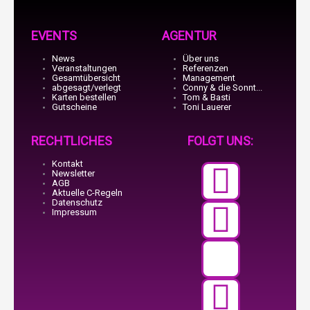
EVENTS
AGENTUR
News
Über uns
Veranstaltungen
Referenzen
Gesamtübersicht
Management
abgesagt/verlegt
Conny & die Sonnt...
Karten bestellen
Tom & Basti
Gutscheine
Toni Lauerer
RECHTLICHES
FOLGT UNS:
Kontakt
Faceb
Teleg
X-
Insta
Youtu
Newsletter
AGB
Aktuelle C-Regeln
f
twitte
Datenschutz
Impressum