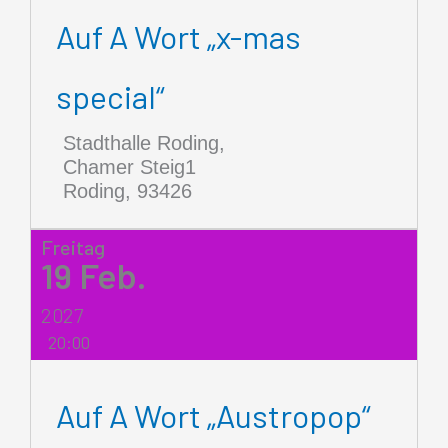
Auf A Wort „x-mas
special“
Stadthalle Roding,
Chamer Steig1
Roding
,
93426
Freitag
19
Feb.
2027
20:00
Auf A Wort „Austropop“